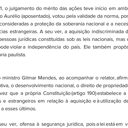
, o julgamento do mérito das ações teve início em ambien
co Aurélio (aposentado), votou pela validade da norma, po
a, consideradas a proteção da soberania nacional e a neces
as estrangeiras. A seu ver, a aquisição indiscriminada d
essoas jurídicas constituídas sob as leis nacionais, mas 
 pode violar a independência do país. Ele também propô
ia paulista.  
 ministro Gilmar Mendes, ao acompanhar o relator, afir
ciativa, o desenvolvimento nacional, o direito de propriedad
ez que a própria Constituição (artigo 190) estabelece a
os e estrangeiros em relação à aquisição e à utilização de
a esses últimos.  
 ver, ofensa à segurança jurídica, pois a lei está em v