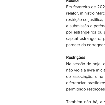
Relator
Em fevereiro de 2021
relator, ministro Mar
restrição se justific
a submissão a potênci
por estrangeiros ou p
capital estrangeiro,
parecer da corregedor
Restrições
Na sessão de hoje, o
não viola a livre ini
de associação, uma v
diferenciar brasileir
permitindo restrições 
Também não há, a seu