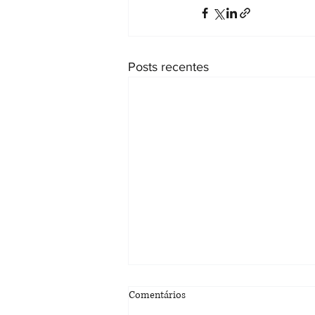
Posts recentes
Justiça do Ceará reconhece
Comentários
avosidade socioafetiva e inclui