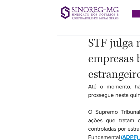
STF julga 
empresas b
estrangeir
Até o momento, há 
prossegue nesta quinta
O Supremo Tribunal F
ações que tratam de
controladas por estr
Fundamental 
(ADPF)