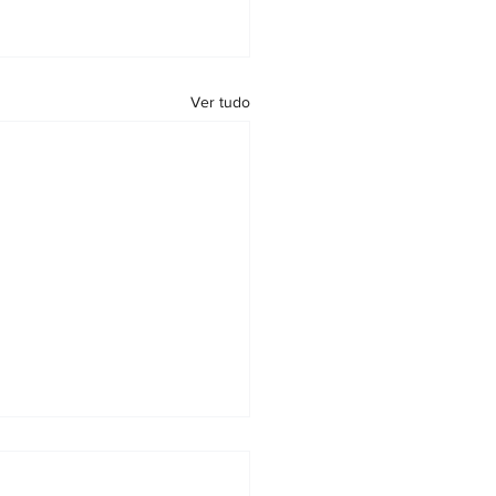
Ver tudo
ira Nacional de Notários e
tradores: documento pode