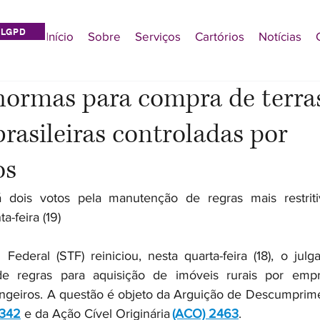
LGPD
Início
Sobre
Serviços
Cartórios
Notícias
normas para compra de terra
rasileiras controladas por
os
dois votos pela manutenção de regras mais restritiv
-feira (19)  
ederal (STF) reiniciou, nesta quarta-feira (18), o jul
 regras para aquisição de imóveis rurais por empres
angeiros. A questão é objeto da Arguição de Descumprime
 342
 e da Ação Cível Originária 
(ACO) 2463
.   