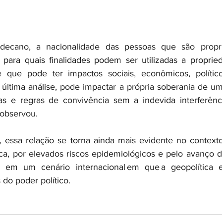
cano, a nacionalidade das pessoas que são proprie
ara quais finalidades podem ser utilizadas a propried
 que pode ter impactos sociais, econômicos, político
 última análise, pode impactar a própria soberania de um
cas e regras de convivência sem a indevida interferênc
 observou.  
, essa relação se torna ainda mais evidente no contexto
ica, por elevados riscos epidemiológicos e pelo avanço d
os em um cenário internacional em que a geopolítica es
 do poder político.  