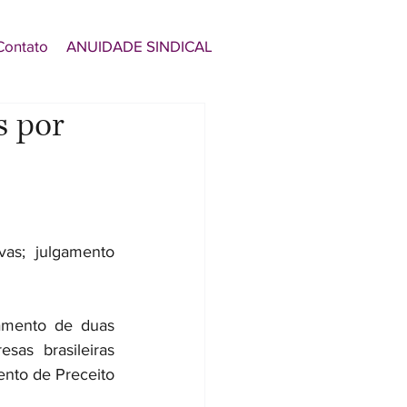
Contato
ANUIDADE SINDICAL
s por
as; julgamento 
gamento de duas 
as brasileiras 
nto de Preceito 