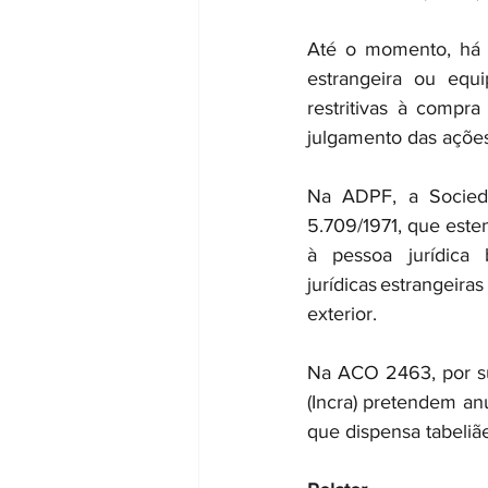
Até o momento, há d
estrangeira ou equi
restritivas à compr
julgamento das ações 
Na ADPF, a Sociedad
5.709/1971, que esten
à pessoa jurídica b
jurídicas estrangeira
exterior.  
Na ACO 2463, por sua
(Incra) pretendem an
que dispensa tabeliãe