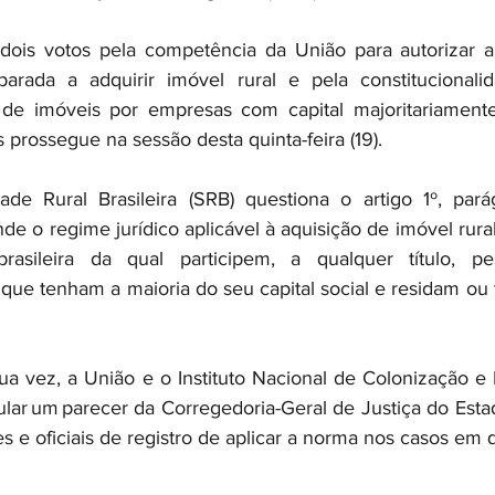
ois votos pela competência da União para autorizar a p
parada a adquirir imóvel rural e pela constitucionalid
a de imóveis por empresas com capital majoritariamente
prossegue na sessão desta quinta-feira (19).  
e Rural Brasileira (SRB) questiona o artigo 1º, parágr
de o regime jurídico aplicável à aquisição de imóvel rural
rasileira da qual participem, a qualquer título, pess
s que tenham a maioria do seu capital social e residam o
 vez, a União e o Instituto Nacional de Colonização e 
ular um parecer da Corregedoria-Geral de Justiça do Esta
s e oficiais de registro de aplicar a norma nos casos em q