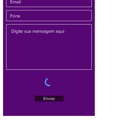
Enviar
Av. Brasil, 1479 - sala 701 - Bairro Funcionários -
Belo Horizonte/MG -
30140-005