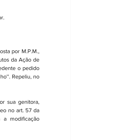
r.
ta por M.P.M., 
utos da Ação de 
edente o pedido 
o''. Repeliu, no 
r sua genitora, 
o no art. 57 da 
 a modificação 