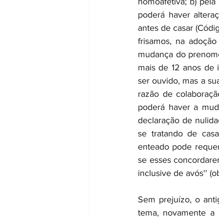
homoafetiva; b) pela
poderá haver altera
antes de casar (Código 
frisamos, na adoçã
mudança do prenome 
mais de 12 anos de i
ser ouvido, mas a su
razão de colaboraçã
poderá haver a mud
declaração de nulid
se tratando de casa
enteado pode requere
se esses concordarem
inclusive de avós'' (ob.
Sem prejuízo, o anti
tema, novamente a l