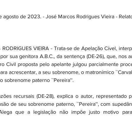
e agosto de 2023. - José Marcos Rodrigues Vieira - Relato
DRIGUES VIEIRA - Trata-se de Apelação Cível, interpos
or sua genitora A.B.C., da sentença (DE-26), que, nos a
tro Civil proposta pelo apelante julgou parcialmente proc
para acrescentar, a seu sobrenome, o matronímico ``Carvalh
o sobrenome paterno ``Pereira''.
ões recursais (DE-28), explica o autor, representado po
são de seu sobrenome paterno, ``Pereira'', com supedâne
 Alega que a legislação não impõe justo motivo para