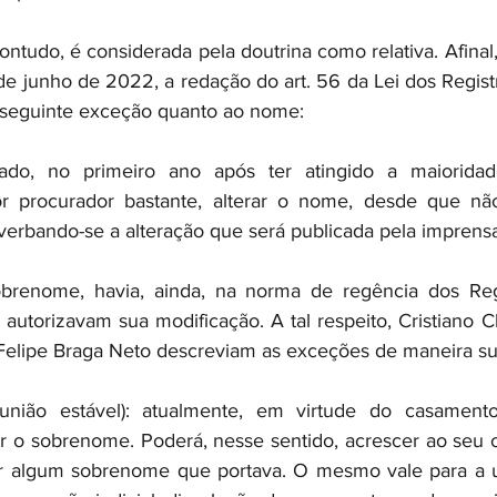
 contudo, é considerada pela doutrina como relativa. Afinal,
de junho de 2022, a redação do art. 56 da Lei dos Registr
a seguinte exceção quanto ao nome:
ado, no primeiro ano após ter atingido a maioridade 
 procurador bastante, alterar o nome, desde que não
averbando-se a alteração que será publicada pela imprens
brenome, havia, ainda, na norma de regência dos Regis
autorizavam sua modificação. A tal respeito, Cristiano Ch
Felipe Braga Neto descreviam as exceções de maneira su
união estável): atualmente, em virtude do casamento
o sobrenome. Poderá, nesse sentido, acrescer ao seu o 
ar algum sobrenome que portava. O mesmo vale para a un