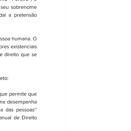
e seu sobrenome 
aí a pretensão 
essoa humana. O 
es existenciais 
 direito que se 
eto:
que permite que 
ome desempenha 
a das pessoas'' 
ual de Direito 