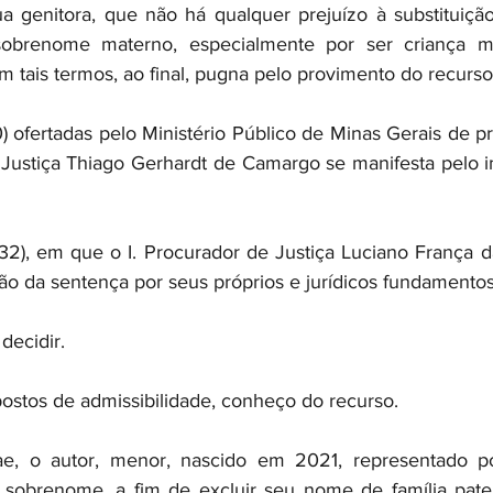
ua genitora, que não há qualquer prejuízo à substituiç
sobrenome materno, especialmente por ser criança m
 tais termos, ao final, pugna pelo provimento do recurso
 ofertadas pelo Ministério Público de Minas Gerais de pr
 Justiça Thiago Gerhardt de Camargo se manifesta pelo 
2), em que o I. Procurador de Justiça Luciano França da 
o da sentença por seus próprios e jurídicos fundamentos
 decidir.
ostos de admissibilidade, conheço do recurso.
e, o autor, menor, nascido em 2021, representado por
 sobrenome, a fim de excluir seu nome de família paterno