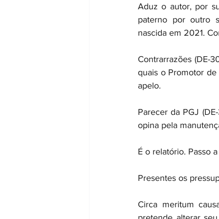
Aduz o autor, por s
paterno por outro 
nascida em 2021. Com
Contrarrazões (DE-30)
quais o Promotor de
apelo.
Parecer da PGJ (DE-3
opina pela manutençã
É o relatório. Passo a
Presentes os pressup
Circa meritum causa
pretende alterar seu