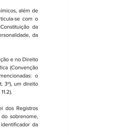
micos, além de 
rticula-se com o 
Constituição da 
sonalidade, da 
ão e no Direito 
ica (Convenção 
mencionadas: o 
3º), um direito 
11.2).
i dos Registros 
 do sobrenome, 
entificador da 