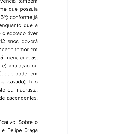
ivência: também 
me que possuía 
 5º): conforme já 
enquanto que a 
 adotado tiver 
12 anos, deverá 
undado temor em 
á mencionadas, 
) anulação ou 
é, que pode, em 
 casado); f) o 
to ou madrasta, 
de ascendentes, 
cativo. Sobre o 
e Felipe Braga 