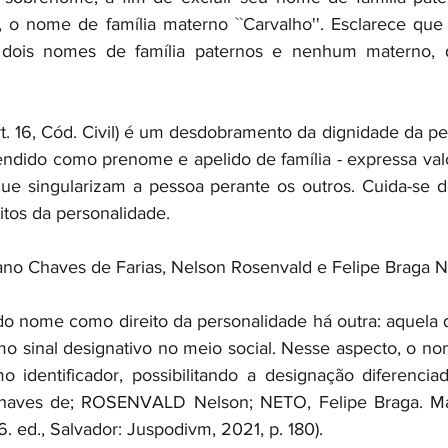
r, o nome de família materno ``Carvalho''. Esclarece qu
 dois nomes de família paternos e nenhum materno, d
rt. 16, Cód. Civil) é um desdobramento da dignidade da p
dido como prenome e apelido de família - expressa valor
 que singularizam a pessoa perante os outros. Cuida-se de
eitos da personalidade.
iano Chaves de Farias, Nelson Rosenvald e Felipe Braga N
o nome como direito da personalidade há outra: aquela 
o sinal designativo no meio social. Nesse aspecto, o n
identificador, possibilitando a designação diferenciad
Chaves de; ROSENVALD Nelson; NETO, Felipe Braga. Man
6. ed., Salvador: Juspodivm, 2021, p. 180).