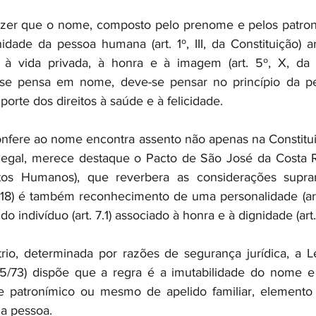
zer que o nome, composto pelo prenome e pelos patroní
idade da pessoa humana (art. 1º, III, da Constituição) a
e, à vida privada, à honra e à imagem (art. 5º, X, da 
se pensa em nome, deve-se pensar no princípio da per
rte dos direitos à saúde e à felicidade.
nfere ao nome encontra assento não apenas na Constituiç
alegal, merece destaque o Pacto de São José da Costa R
tos Humanos), que reverbera as considerações supra
. 18) é também reconhecimento de uma personalidade (art. 
o indivíduo (art. 7.1) associado à honra e à dignidade (art. 
io, determinada por razões de segurança jurídica, a Le
015/73) dispõe que a regra é a imutabilidade do nome e
atronímico ou mesmo de apelido familiar, elemento id
ma pessoa.