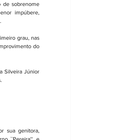
ão de sobrenome 
enor impúbere, 
.
imeiro grau, nas 
improvimento do 
Silveira Júnior 
.
 sua genitora, 
 ``Pereira'', e 