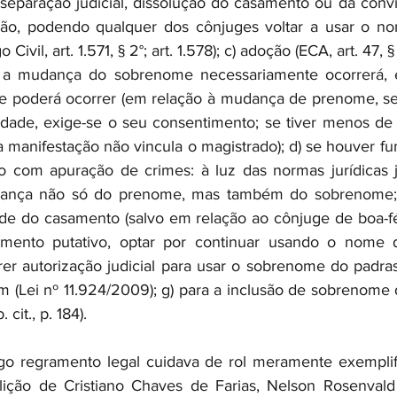
 separação judicial, dissolução do casamento ou da conv
ção, podendo qualquer dos cônjuges voltar a usar o no
Civil, art. 1.571, § 2°; art. 1.578); c) adoção (ECA, art. 47, §
o a mudança do sobrenome necessariamente ocorrerá, 
poderá ocorrer (em relação à mudança de prenome, se o
dade, exige-se o seu consentimento; se tiver menos de 
a manifestação não vincula o magistrado); d) se houver f
o com apuração de crimes: à luz das normas jurídicas j
ança não só do prenome, mas também do sobrenome; e
ade do casamento (salvo em relação ao cônjuge de boa-f
mento putativo, optar por continuar usando o nome de
r autorização judicial para usar o sobrenome do padras
 (Lei nº 11.924/2009); g) para a inclusão de sobrenome 
 cit., p. 184).
go regramento legal cuidava de rol meramente exemplifi
ição de Cristiano Chaves de Farias, Nelson Rosenvald 