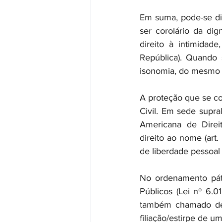
Em suma, pode-se di
ser corolário da dign
direito à intimidad
República). Quando 
isonomia, do mesmo po
A proteção que se co
Civil. Em sede supr
Americana de Direi
direito ao nome (art
de liberdade pessoal d
No ordenamento pátr
Públicos (Lei nº 6.
também chamado de p
filiação/estirpe de u