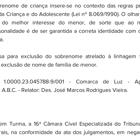
renome de criança insere-se no contexto das regras pro
da Criança e do Adolescente (Lei nº 8.069/1990). O olhar
a do melhor interesse do menor, de sorte que ao n
onalidade é de ser garantida a correta identidade com o 
a.
sa para exclusão do sobrenome atrelado à linhagem fam
a exclusão de nome de família de menor.
 1.0000.23.045788-9/001 - Comarca de Luz - Ape
A.B.C. - Relator: Des. José Marcos Rodrigues Vieira.
, em Turma, a 16ª Câmara Cível Especializada do Tribuna
ais, na conformidade da ata dos julgamentos, em negar