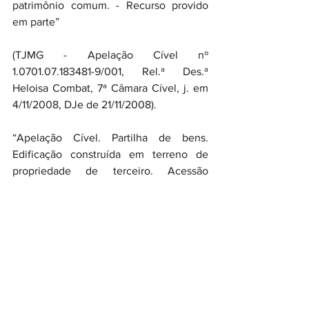
patrimônio comum. - Recurso provido 
em parte”
(TJMG - Apelação Cível nº 
1.0701.07.183481-9/001, Rel.ª Des.ª 
Heloisa Combat, 7ª Câmara Cível, j. em 
4/11/2008, DJe de 21/11/2008).
“Apelação Cível. Partilha de bens. 
Edificação construída em terreno de 
propriedade de terceiro. Acessão 
construída de boa-fé. CC, art. 1255. 
Direito à meação da edificação. 
Exclusão do valor do terreno. Recurso 
provido em parte. - Considerando que o 
imóvel objeto da partilha constitui-se em 
uma edificação construída pelo esforço 
comum do casal sobre um terreno de 
propriedade da irmã da apelante, é 