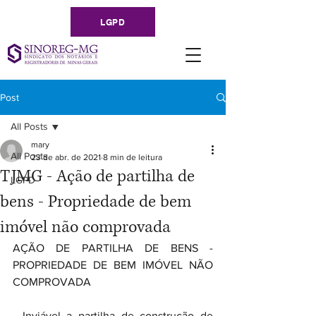
LGPD
Post
All Posts
mary
All Posts
23 de abr. de 2021
8 min de leitura
TJMG - Ação de partilha de
LGPD
bens - Propriedade de bem
imóvel não comprovada
AÇÃO DE PARTILHA DE BENS - 
PROPRIEDADE DE BEM IMÓVEL NÃO 
COMPROVADA
- Inviável a partilha de construção de 