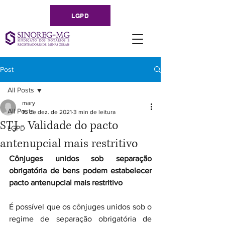
LGPD
Post
All Posts
mary
All Posts
15 de dez. de 2021
3 min de leitura
STJ - Validade do pacto
LGPD
antenupcial mais restritivo
Cônjuges unidos sob separação 
obrigatória de bens podem estabelecer 
pacto antenupcial mais restritivo
É possível que os cônjuges unidos sob o 
regime de separação obrigatória de 