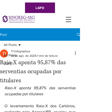
LGPD
Post
All Posts
TI Infographya
All Posts
13 de ago. de 2025
1 min de leitura
Raio-X aponta 95,87% das
LGPD
serventias ocupadas por
titulares
Raio-X aponta 95,87% das serventias 
ocupadas por titulares
O levantamento Raio-X dos Cartórios, 
realizado pela Anoreg/BR, revelou que 