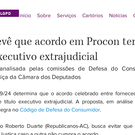
LGPD
Início
Sobre
Serviços
Cartórios
Notícias
evê que acordo em Procon ter
xecutivo extrajudicial
analisada pelas comissões de Defesa do Cons
stiça da Câmara dos Deputados
9/24 determina que o acordo celebrado entre fornecedo
 título executivo extrajudicial. A proposta, em anális
regra no 
Código de Defesa do Consumidor
.
o Roberto Duarte (Republicanos-AC), busca evitar que 
 Justiça caso a outra não cumpra o acordo.