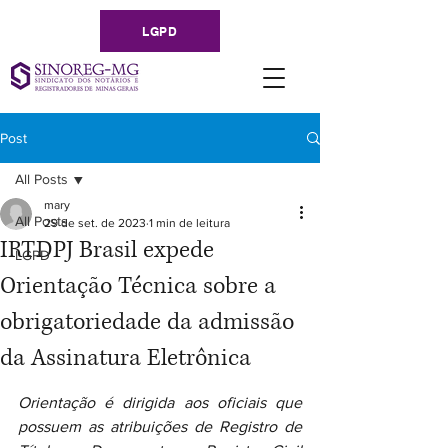
LGPD
Post
All Posts
mary
All Posts
29 de set. de 2023
1 min de leitura
IRTDPJ Brasil expede
LGPD
Orientação Técnica sobre a
obrigatoriedade da admissão
da Assinatura Eletrônica
Orientação é dirigida aos oficiais que 
possuem as atribuições de Registro de 