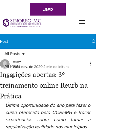
LGPD
Post
All Posts
mary
All Posts
6 de nov. de 2020
2 min de leitura
Inscrições abertas: 3º
LGPD
treinamento online Reurb na
Prática
Última oportunidade do ano para fazer o 
curso oferecido pelo CORI-MG e trocar 
experiências sobre como tornar a 
regularização realidade nos municípios.