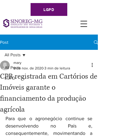
LGPD
Post
All Posts
mary
All Posts
9 de nov. de 2020
3 min de leitura
CPR registrada em Cartórios de
LGPD
Imóveis garante o
financiamento da produção
agrícola
Para que o agronegócio continue se 
desenvolvendo no País e, 
consequentemente, movimentando a 