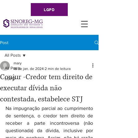
LGPD
Post
All Posts
mary
All Posts
18 de jan. de 2024
2 min de leitura
Conjur -Credor tem direito de
LGPD
executar dívida não
contestada, estabelece STJ
Na impugnação parcial ao cumprimento 
de sentença, o credor tem direito de 
receber a parte incontroversa (não 
questionada) da dívida, inclusive por 
meio de penhora. Assim, não há razão 