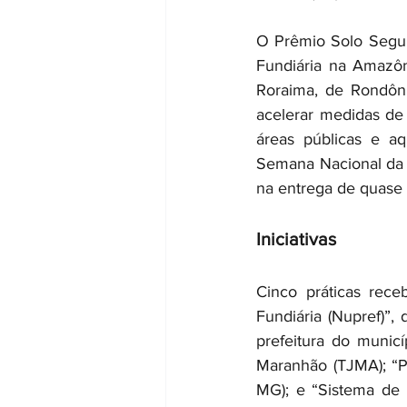
O Prêmio Solo Segur
Fundiária na Amazôn
Roraima, de Rondôn
acelerar medidas de R
áreas públicas e aq
Semana Nacional da R
na entrega de quase 2
Iniciativas
Cinco práticas rec
Fundiária (Nupref)”,
prefeitura do municí
Maranhão (TJMA); “Pr
MG); e “Sistema de I