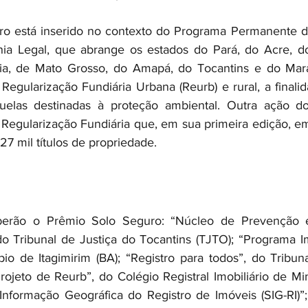
o está inserido no contexto do Programa Permanente de
ia Legal, que abrange os estados do Pará, do Acre, d
ia, de Mato Grosso, do Amapá, do Tocantins e do Mar
egularização Fundiária Urbana (Reurb) e rural, a finalida
uelas destinadas à proteção ambiental. Outra ação d
egularização Fundiária que, em sua primeira edição, em
7 mil títulos de propriedade.
eberão o Prêmio Solo Seguro: “Núcleo de Prevenção e
 do Tribunal de Justiça do Tocantins (TJTO); “Programa Im
pio de Itagimirim (BA); “Registro para todos”, do Tribuna
ojeto de Reurb”, do Colégio Registral Imobiliário de Min
nformação Geográfica do Registro de Imóveis (SIG-RI)”;