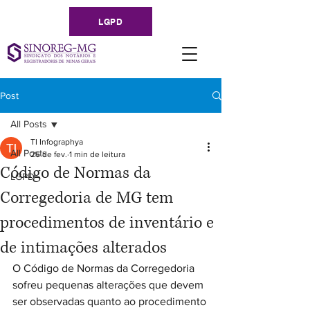
LGPD
Post
All Posts
TI Infographya
All Posts
26 de fev.
1 min de leitura
Código de Normas da
LGPD
Corregedoria de MG tem
procedimentos de inventário e
de intimações alterados
O Código de Normas da Corregedoria 
sofreu pequenas alterações que devem 
ser observadas quanto ao procedimento 