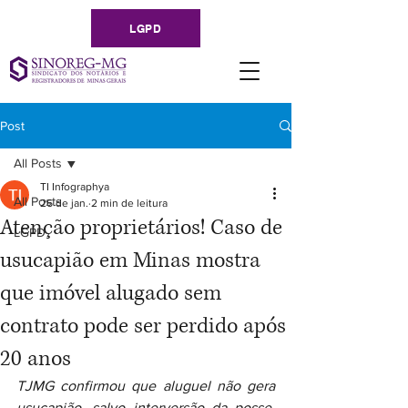
LGPD
Post
All Posts
TI Infographya
All Posts
26 de jan.
2 min de leitura
Atenção proprietários! Caso de
LGPD
usucapião em Minas mostra
que imóvel alugado sem
contrato pode ser perdido após
20 anos
TJMG confirmou que aluguel não gera 
usucapião, salvo interversão da posse. 