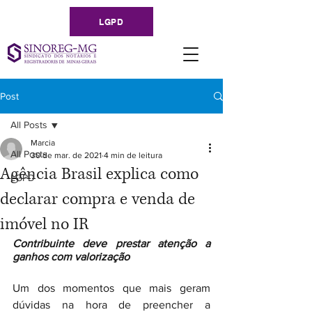
LGPD
Post
All Posts
Marcia
All Posts
30 de mar. de 2021
4 min de leitura
Agência Brasil explica como
LGPD
declarar compra e venda de
imóvel no IR
Contribuinte deve prestar atenção a 
ganhos com valorização
Um dos momentos que mais geram 
dúvidas na hora de preencher a 