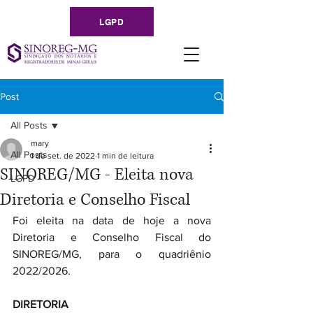
LGPD
Post
All Posts
mary
All Posts
1 de set. de 2022
1 min de leitura
SINOREG/MG - Eleita nova
LGPD
Diretoria e Conselho Fiscal
Foi eleita na data de hoje a nova 
Diretoria e Conselho Fiscal do 
SINOREG/MG, para o quadriênio 
2022/2026.
DIRETORIA