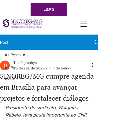
LGPD
Post
All Posts
TI Infographya
All Posts
25 de set. de 2025
2 min de leitura
SINOREG/MG cumpre agenda
LGPD
em Brasília para avançar
projetos e fortalecer diálogos
Presidente do sindicato, Walquíria 
Rabelo, leva pauta importante ao CNR