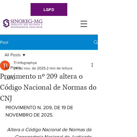
LGPD
Post
All Posts
TI Infographya
All Posts
24 de nov. de 2025
2 min de leitura
Provimento nº 209 altera o
LGPD
Código Nacional de Normas do
CNJ
PROVIMENTO N. 209, DE 19 DE 
NOVEMBRO DE 2025.
Altera o Código Nacional de Normas da 
Corregedoria Nacional de Justiçado 