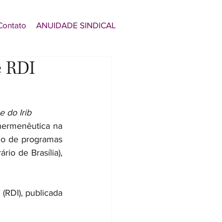
Contato
ANUIDADE SINDICAL
e RDI
 do Irib
hermenêutica na 
clo de programas 
io de Brasília), 
(RDI), publicada 