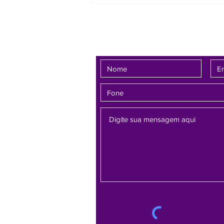
Gerais (TJMG) proferiu decisão
favorável a um
Fale conosco