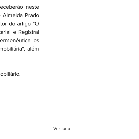
eceberão neste 
e Almeida Prado 
or do artigo "O 
ial e Registral 
ermenêutica: os 
obiliária", além 
biliário. 
Ver tudo