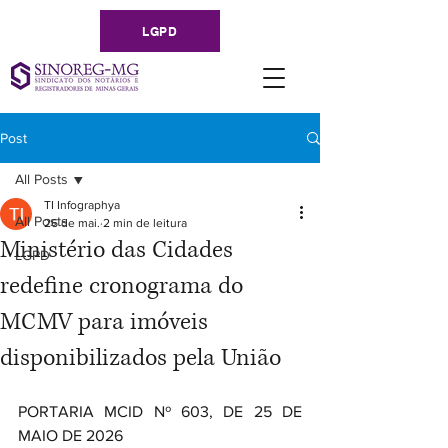
LGPD
Post
All Posts
TI Infographya
All Posts
26 de mai.
2 min de leitura
Ministério das Cidades
LGPD
redefine cronograma do
MCMV para imóveis
disponibilizados pela União
PORTARIA MCID Nº 603, DE 25 DE 
MAIO DE 2026