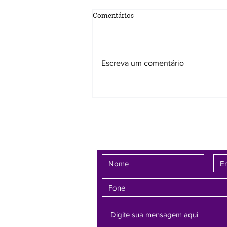
Sobrinha tem reconhecida a
Comentários
paternidade socioafetiva de tio
falecido
8ª Câmara Cível reformou
sentença que negava vínculo sob
Escreva um comentário
alegação de interesse patrimonial
A 8ª Câmara Cível Especializada
do Tribunal de Justiça de Minas
Gerais (TJMG) proferiu decisão
favorável a um
Fale conosco