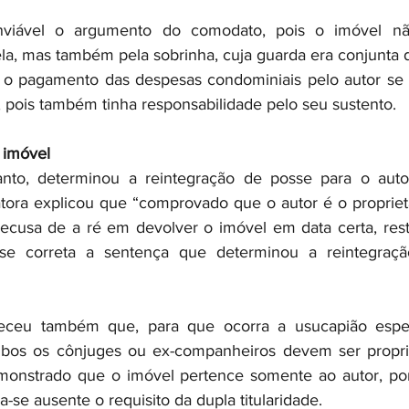
nviável o argumento do comodato, pois o imóvel nã
la, mas também pela sobrinha, cuja guarda era conjunta d
e o pagamento das despesas condominiais pelo autor se 
, pois também tinha responsabilidade pelo seu sustento.
 imóvel
nto, determinou a reintegração de posse para o autor.
tora explicou que “comprovado que o autor é o propriet
recusa de a ré em devolver o imóvel em data certa, rest
-se correta a sentença que determinou a reintegraç
receu também que, para que ocorra a usucapião espec
bos os cônjuges ou ex-companheiros devem ser proprie
onstrado que o imóvel pertence somente ao autor, por 
-se ausente o requisito da dupla titularidade.