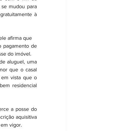
 se mudou para 
ratuitamente à 
ele afirma que 
o pagamento de 
se do imóvel.
de aluguel, uma 
or que o casal 
 em vista que o 
em residencial 
erce a posse do 
rição aquisitiva 
 em vigor.