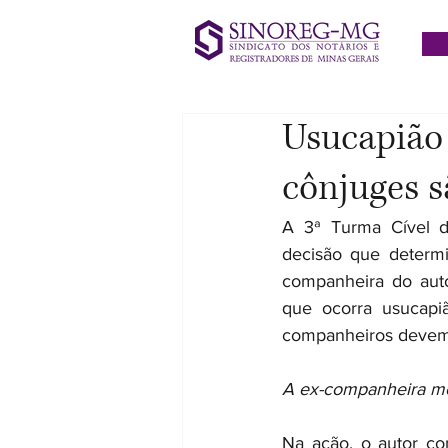
Usucapião
cônjuges s
A 3ª Turma Cível do
decisão que determ
companheira do auto
que ocorra usucapi
companheiros devem s
A ex-companheira mo
Na ação, o autor c