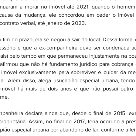
tinuaram a morar no imóvel até 2021, quando o homem
 causa da mudança, ele concordou em ceder o imóvel g
ontrato verbal, até janeiro de 2023.
o fim do prazo, ela se negou a sair do local. Dessa forma, 
essório e que a ex-companheira deve ser condenada a
iais) pelo tempo em que permaneceu injustamente na pos
 afirmou que não há fundamento jurídico para cobrança 
 imóvel exclusivamente para sobreviver e cuidar da men
ial. Além disso, alega usucapião especial urbana, tendo
móvel há mais de dois anos e que não possui outro b
ome.
mpanheira declara ainda que, desde o final de 2015, ex
rietária. Assim, no final de 2017, teria ocorrido a presc
pião especial urbana por abandono de lar, conforme a lei