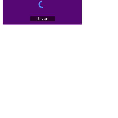
Enviar
Av. Brasil, 1479 - sala 701 - Bairro Funcionários -
Belo Horizonte/MG -
30140-005
Email :
contato@sinoregmg.org.br
Tel:
(31) 3284-7500
/
(31) 3567-1552
(31) 3567-1552