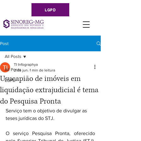
LGPD
Post
All Posts
TI Infographya
All Posts
2 de jun.
1 min de leitura
Usucapião de imóveis em
LGPD
liquidação extrajudicial é tema
do Pesquisa Pronta
Serviço tem o objetivo de divulgar as 
teses jurídicas do STJ.
O serviço Pesquisa Pronta, oferecido 
pelo Superior Tribunal de Justiça (STJ), 