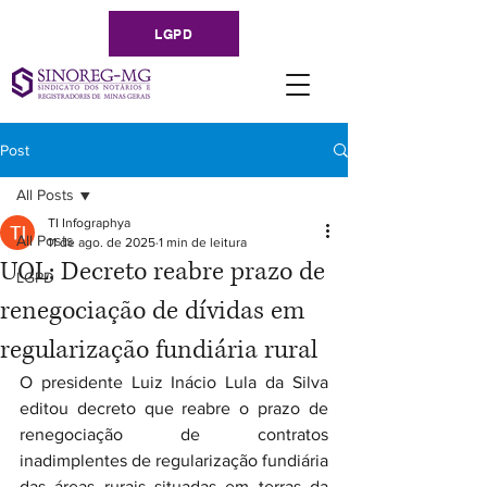
LGPD
Post
All Posts
TI Infographya
All Posts
11 de ago. de 2025
1 min de leitura
UOL: Decreto reabre prazo de
LGPD
renegociação de dívidas em
regularização fundiária rural
O presidente Luiz Inácio Lula da Silva 
editou decreto que reabre o prazo de 
renegociação de contratos 
inadimplentes de regularização fundiária 
das áreas rurais situadas em terras da 