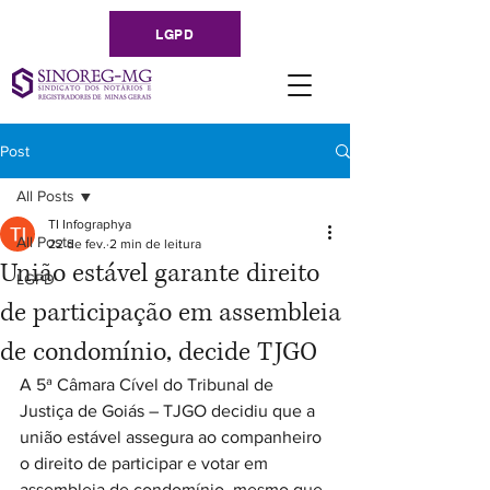
LGPD
Post
All Posts
TI Infographya
All Posts
22 de fev.
2 min de leitura
União estável garante direito
LGPD
de participação em assembleia
de condomínio, decide TJGO
A 5ª Câmara Cível do Tribunal de 
Justiça de Goiás – TJGO decidiu que a 
união estável assegura ao companheiro 
o direito de participar e votar em 
assembleia de condomínio, mesmo que 