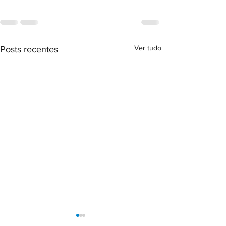
Ver tudo
Posts recentes
Carteira de identidade da
IBAMA cria Sistem