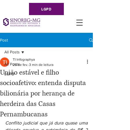
LGPD
Post
All Posts
TI Infographya
All Posts
25 de fev.
3 min de leitura
União estável e filho
LGPD
socioafetivo: entenda disputa
bilionária por herança de
herdeira das Casas
Pernambucanas
Conflito judicial que já dura quase uma 
década envolve o patrimônio de R$ 2 