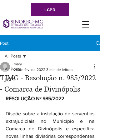
LGPD
Post
All Posts
mary
All Posts
24 de fev. de 2022
3 min de leitura
TJMG - Resolução n. 985/2022
LGPD
- Comarca de Divinópolis
RESOLUÇÃO Nº 985/2022
Dispõe sobre a instalação de serventias 
extrajudiciais no Município e na 
Comarca de Divinópolis e especifica 
novas linhas divisórias correspondentes 