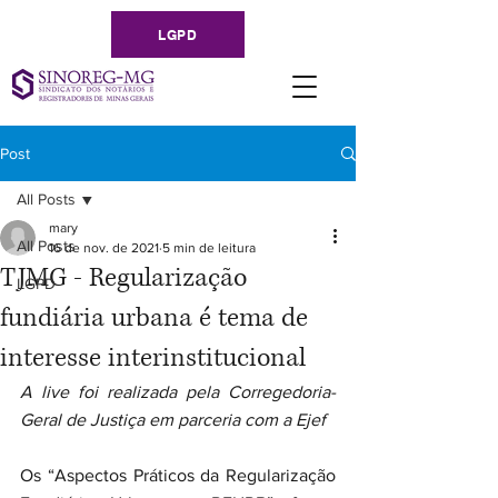
LGPD
Post
All Posts
mary
All Posts
16 de nov. de 2021
5 min de leitura
TJMG - Regularização
LGPD
fundiária urbana é tema de
interesse interinstitucional
A live foi realizada pela Corregedoria-
Geral de Justiça em parceria com a Ejef
Os “Aspectos Práticos da Regularização 