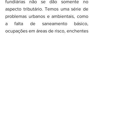
fundiárias não se dão somente no 
aspecto tributário. Temos uma série de 
problemas urbanos e ambientais, como 
a falta de saneamento básico, 
ocupações em áreas de risco, enchentes 
recorrentes, entre outras. Precisamos 
mudar essa realidade”, completou a 
palestrante.
Encerramento
A 
live 
registrou mais de 1.200 
visualizações no YouTube. A ação 
educacional foi transmitida ao vivo no 
canal da Ejef, com interação dos 
participantes por meio de um 
chat 
e, 
ainda, pode ser assistido neste 
link
.