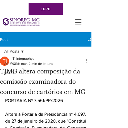
LGPD
Post
All Posts
TI Infographya
All Posts
17 de mar.
2 min de leitura
TJMG altera composição da
LGPD
comissão examinadora do
concurso de cartórios em MG
PORTARIA Nº 7.561/PR/2026 
Altera a Portaria da Presidência nº 4.697, 
de 27 de janeiro de 2020, que "Constitui 
a Comissão Examinadora do Concurso 