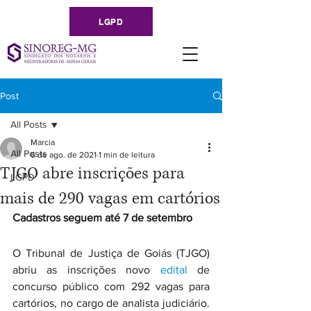
LGPD
Post
All Posts
Marcia
All Posts
6 de ago. de 2021
1 min de leitura
TJGO abre inscrições para
LGPD
mais de 290 vagas em cartórios
Cadastros seguem até 7 de setembro
O Tribunal de Justiça de Goiás (TJGO) 
abriu as inscrições novo 
edital
 de 
concurso público com 292 vagas para 
cartórios, no cargo de analista judiciário. 