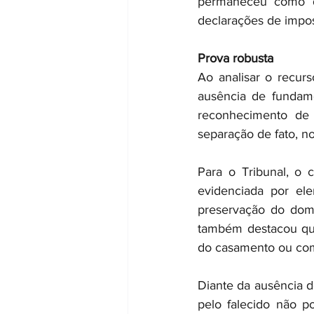
permaneceu como d
declarações de impos
Prova robusta
Ao analisar o recurs
ausência de fundame
reconhecimento de 
separação de fato, n
Para o Tribunal, o 
evidenciada por e
preservação do domi
também destacou que
do casamento ou com
Diante da ausência d
pelo falecido não p