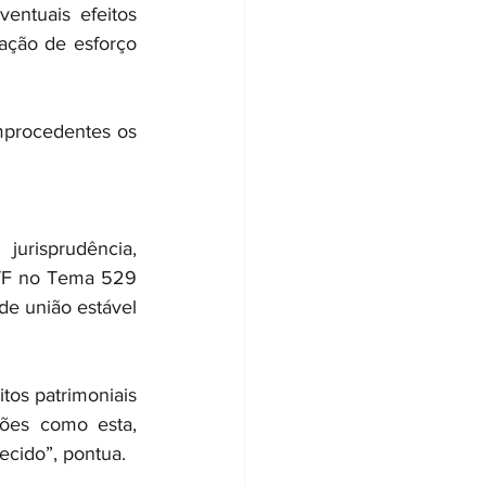
entuais efeitos 
ação de esforço 
mprocedentes os 
urisprudência, 
TF no Tema 529 
e união estável 
os patrimoniais 
ões como esta, 
ecido”, pontua.