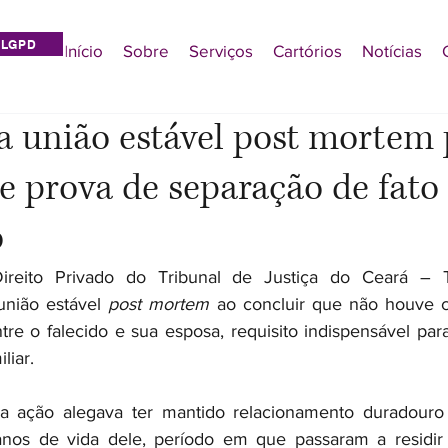
LGPD
Início
Sobre
Serviços
Cartórios
Notícias
a união estável post mortem 
e prova de separação de fato
o
reito Privado do Tribunal de Justiça do Ceará – T
nião estável
 post mortem
 ao concluir que não houve 
tre o falecido e sua esposa, requisito indispensável para
liar.
da ação alegava ter mantido relacionamento duradou
anos de vida dele, período em que passaram a residir