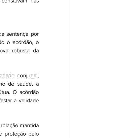
constavam nas 
da sentença por 
o o acórdão, o 
va robusta da 
dade conjugal, 
o de saúde, a 
útua. O acórdão 
star a validade 
relação mantida 
 proteção pelo 