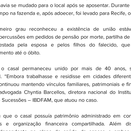
havia se mudado para o local após se aposentar. Durante 
o na fazenda e, após adoecer, foi levado para Recife, 
eiro grau reconheceu a existência de união estáve
ercussões em pedidos de pensão por morte, partilha de 
estada pela esposa e pelos filhos do falecido, que
ento até o óbito.
 o casal permaneceu unido por mais de 40 anos, s
l. “Embora trabalhasse e residisse em cidades diferent
continuou mantendo vínculos familiares, patrimoniais e f
dvogada Chyntia Barcellos, diretora nacional do Institut
 e Sucessões – IBDFAM, que atuou no caso.
que o casal possuía patrimônio administrado em conju
s e organização financeira compartilhada. Além dis