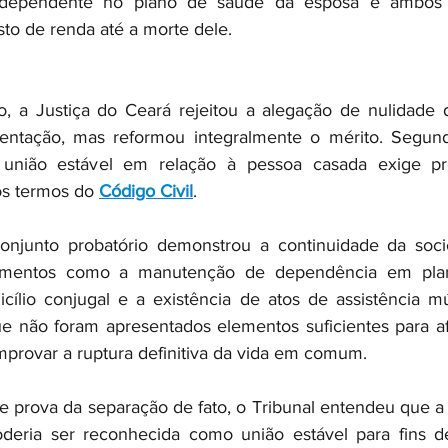
ependente no plano de saúde da esposa e ambos 
to de renda até a morte dele.
o, a Justiça do Ceará rejeitou a alegação de nulidade 
ntação, mas reformou integralmente o mérito. Segund
união estável em relação à pessoa casada exige pro
os termos do 
Código Civil
.
conjunto probatório demonstrou a continuidade da socie
lementos como a manutenção de dependência em plan
cílio conjugal e a existência de atos de assistência m
 não foram apresentados elementos suficientes para afa
provar a ruptura definitiva da vida em comum.
e prova da separação de fato, o Tribunal entendeu que a 
oderia ser reconhecida como união estável para fins de