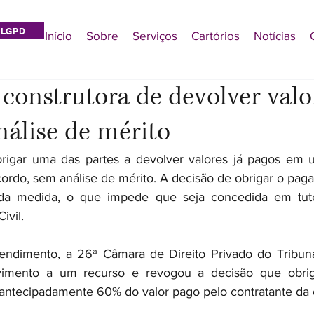
LGPD
Início
Sobre
Serviços
Cartórios
Notícias
a construtora de devolver valo
nálise de mérito
rigar uma das partes a devolver valores já pagos em um
ordo, sem análise de mérito. A decisão de obrigar o pagam
e da medida, o que impede que seja concedida em tute
ivil.
ndimento, a 26ª Câmara de Direito Privado do Tribunal
imento a um recurso e revogou a decisão que obrig
ir antecipadamente 60% do valor pago pelo contratante da 