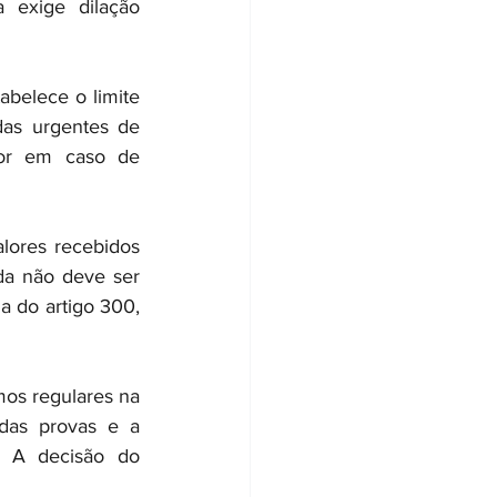
 exige dilação 
belece o limite 
as urgentes de 
ior em caso de 
lores recebidos 
da não deve ser 
a do artigo 300, 
mos regulares na 
das provas e a 
. A decisão do 