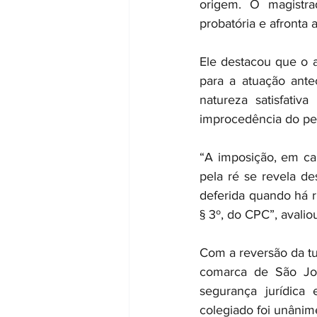
origem. O magistrad
probatória e afronta 
Ele destacou que o a
para a atuação ante
natureza satisfativ
improcedência do ped
“A imposição, em car
pela ré se revela de
deferida quando há ri
§ 3º, do CPC”, avaliou
Com a reversão da tut
comarca de São Jos
segurança jurídica 
colegiado foi unânim