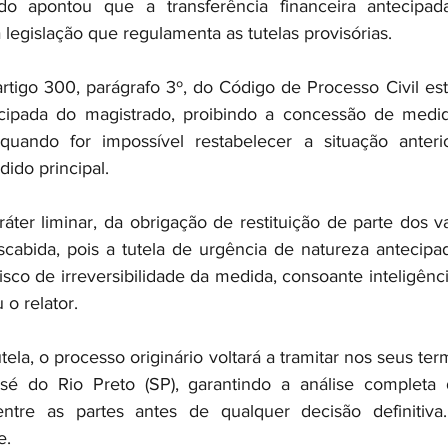
o apontou que a transferência financeira antecipada
a legislação que regulamenta as tutelas provisórias.
rtigo 300, parágrafo 3º, do Código de Processo Civil esta
cipada do magistrado, proibindo a concessão de medid
a quando for impossível restabelecer a situação anter
ido principal.
áter liminar, da obrigação de restituição de parte dos va
scabida, pois a tutela de urgência de natureza antecipa
sco de irreversibilidade da medida, consoante inteligênci
 o relator.
ela, o processo originário voltará a tramitar nos seus ter
é do Rio Preto (SP), garantindo a análise completa 
entre as partes antes de qualquer decisão definitiva
e.