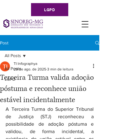
LGPD
Post
All Posts
TI Infographya
All Posts
29 de ago. de 2025
3 min de leitura
Terceira Turma valida adoção
LGPD
póstuma e reconhece união
estável incidentalmente
A Terceira Turma do Superior Tribunal 
de Justiça (STJ) reconheceu a 
possibilidade de adoção póstuma e 
validou, de forma incidental, a 
existência de união estável entre os 