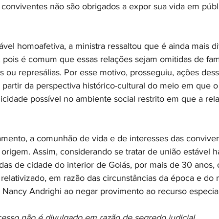
conviventes não são obrigados a expor sua vida em públ
vel homoafetiva, a ministra ressaltou que é ainda mais dif
to, pois é comum que essas relações sejam omitidas de fami
s ou represálias. Por esse motivo, prosseguiu, ações dess
partir da perspectiva histórico-cultural do meio em que o 
cidade possível no ambiente social restrito em que a rel
amento, a comunhão de vida e de interesses das conviven
rigem. Assim, considerando se tratar de união estável h
as de cidade do interior de Goiás, por mais de 30 anos, o
 relativizado, em razão das circunstâncias da época e do 
u Nancy Andrighi ao negar provimento ao recurso especial
sso não é divulgado em razão de segredo judicial
.