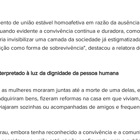
nto de união estável homoafetiva em razão da ausência 
quando evidente a convivência contínua e duradora, com
eria invisibilizar uma camada da sociedade já estigmatizad
ição como forma de sobrevivência", destacou a relatora do
nterpretado à luz da dignidade da pessoa humana
 as mulheres moraram juntas até a morte de uma delas,
dquiriram bens, fizeram reformas na casa em que viviam
s, viajaram sozinhas ou acompanhadas de amigos e freque
grau, embora tenha reconhecido a convivência e a comun