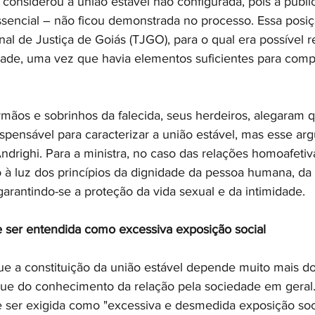
, considerou a união estável não configurada, pois a publi
ssencial – não ficou demonstrada no processo. Essa posiçã
al de Justiça de Goiás (TJGO), para o qual era possível rel
dade, uma vez que havia elementos suficientes para comp
rmãos e sobrinhos da falecida, seus herdeiros, alegaram q
ispensável para caracterizar a união estável, mas esse ar
drighi. Para a ministra, no caso das relações homoafetiva
o à luz dos princípios da dignidade da pessoa humana, da
 garantindo-se a proteção da vida sexual e da intimidade.
 ser entendida como excessiva exposição social
que a constituição da união estável depende muito mais d
o que do conhecimento da relação pela sociedade em geral.
 ser exigida como "excessiva e desmedida exposição soci