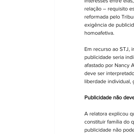
interesses entre elas
relação – requisito e
reformada pelo Tribun
exigência de publici
homoafetiva.
Em recurso ao STJ, i
publicidade seria ind
afastado por Nancy An
deve ser interpretad
liberdade individual,
Publicidade não deve
A relatora explicou 
constituir família d
publicidade não pode