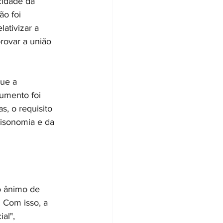
cidade da 
o foi 
ativizar a 
rovar a união 
ue a 
gumento foi 
s, o requisito 
 isonomia e da 
o ânimo de 
 Com isso, a 
al", 