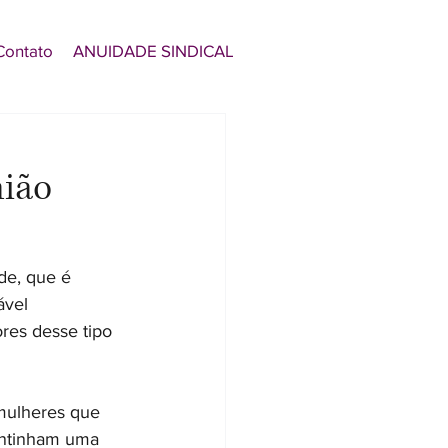
Contato
ANUIDADE SINDICAL
nião
de, que é 
ável 
res desse tipo 
mulheres que 
antinham uma 