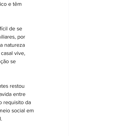
ico e têm 
ícil de se 
liares, por 
a natureza 
casal vive, 
ação se 
tes restou 
avida entre 
 requisito da 
meio social em 
.