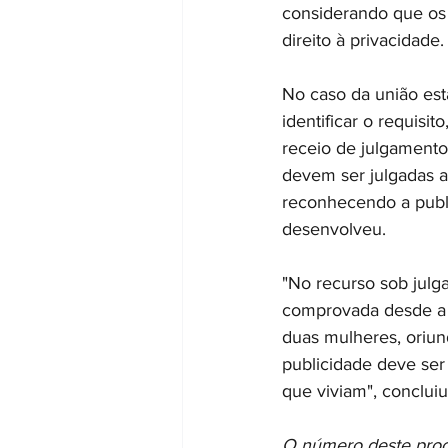
considerando que os 
direito à privacidade.
No caso da união está
identificar o requisi
receio de julgamento
devem ser julgadas a 
reconhecendo a publi
desenvolveu.
"No recurso sob julg
comprovada desde a o
duas mulheres, oriund
publicidade deve ser
que viviam", conclui
O número deste proce