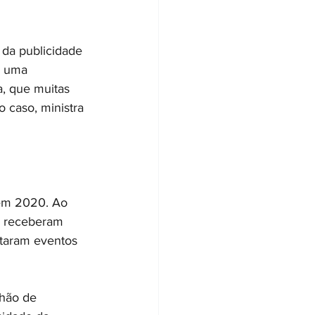
da publicidade 
o uma 
a, que muitas 
 caso, ministra 
 em 2020. Ao 
, receberam 
ntaram eventos 
hão de 