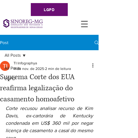
LGPD
Post
All Posts
TI Infographya
All Posts
11 de nov. de 2025
2 min de leitura
Suprema Corte dos EUA
LGPD
reafirma legalização do
casamento homoafetivo
Corte recusou analisar recurso de Kim 
Davis, ex-cartorária de Kentucky 
condenada em US$ 360 mil por negar 
licença de casamento a casal do mesmo 
sexo.