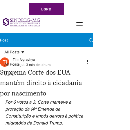
LGPD
Post
All Posts
TI Infographya
All Posts
2 de jul.
3 min de leitura
Suprema Corte dos EUA
LGPD
mantém direito à cidadania
por nascimento
Por 6 votos a 3, Corte manteve a 
proteção da 14ª Emenda da 
Constituição e impôs derrota à política 
migratória de Donald Trump.