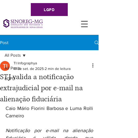
LGPD
Post
All Posts
TI Infographya
All Posts
17 de set. de 2025
2 min de leitura
STJ valida a notificação
LGPD
extrajudicial por e-mail na
alienação fiduciária
Caio Mário Fiorini Barbosa e Luma Rolli 
Carneiro
Notificação por e-mail na alienação 
fiduciária é válida, desde que 