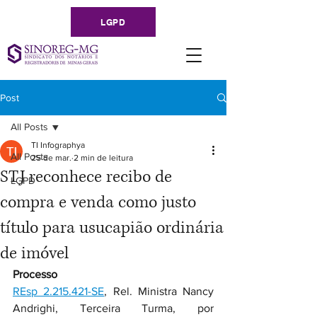
LGPD
Post
All Posts
TI Infographya
All Posts
25 de mar.
2 min de leitura
STJ reconhece recibo de
LGPD
compra e venda como justo
título para usucapião ordinária
de imóvel
Processo
REsp 2.215.421-SE
, Rel. Ministra Nancy 
Andrighi, Terceira Turma, por 