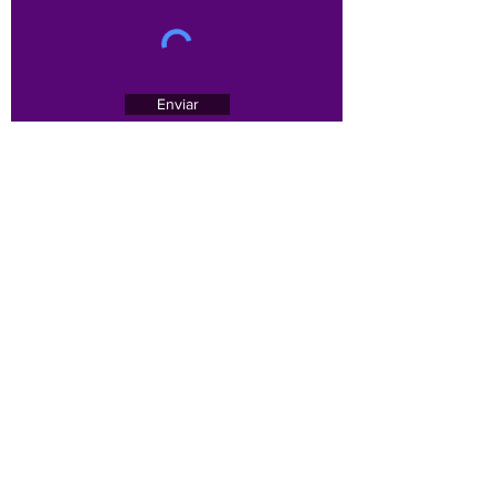
Enviar
Av. Brasil, 1479 - sala 701 - Bairro Funcionários -
Belo Horizonte/MG -
30140-005
Email :
contato@sinoregmg.org.br
Tel:
(31) 3284-7500
/
(31) 3567-1552
(31) 3567-1552