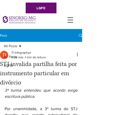
LGPD
Post
All Posts
TI Infographya
All Posts
4 de mar.
1 min de leitura
STJ invalida partilha feita por
LGPD
instrumento particular em
divórcio
3ª turma entendeu que acordo exige 
escritura pública.
Por unanimidade, a 3ª turma do STJ 
decidiu que acordo extrajudicial de 