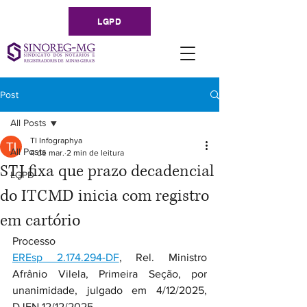
LGPD
Post
All Posts
TI Infographya
All Posts
4 de mar.
2 min de leitura
STJ fixa que prazo decadencial
LGPD
do ITCMD inicia com registro
em cartório
Processo
EREsp 2.174.294-DF
, Rel. Ministro 
Afrânio Vilela, Primeira Seção, por 
unanimidade, julgado em 4/12/2025, 
DJEN 12/12/2025.