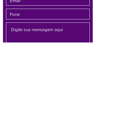
Enviar
Av. Brasil, 1479 - sala 701 - Bairro Funcionários -
Belo Horizonte/MG -
30140-005