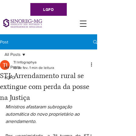
LGPD
Post
All Posts
TI Infographya
All Posts
13 de fev.
1 min de leitura
STJ: Arrendamento rural se
LGPD
extingue com perda da posse
na Justiça
Ministros afastaram subrogação 
automática do novo proprietário ao 
arrendamento.
Por unanimidade, a 3ª turma do STJ 