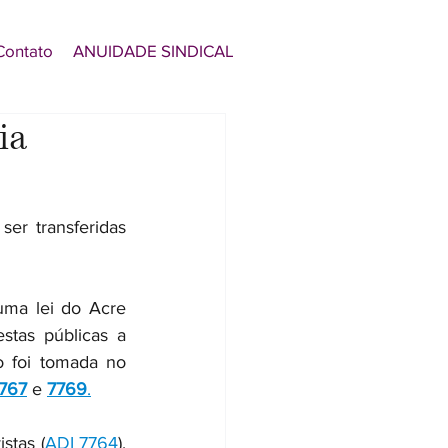
Contato
ANUIDADE SINDICAL
ia
r transferidas 
uma lei do Acre 
stas públicas a 
 foi tomada no 
767
 e 
7769
.
stas (
ADI 7764
), 