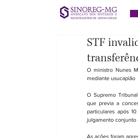
STF invali
transferênc
O ministro Nunes Ma
mediante usucapião 
O Supremo Tribunal F
que previa a concess
particulares após 1
julgamento conjunto 
As ações foram apres