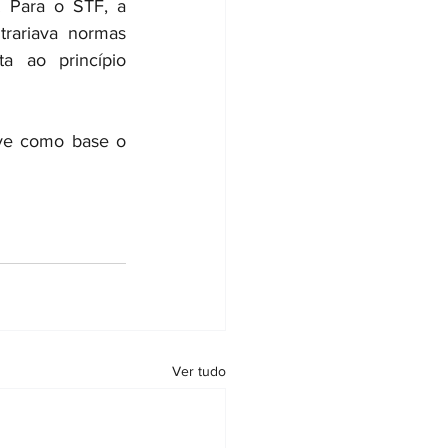
 Para o STF, a 
rariava normas 
 ao princípio 
ve como base o 
Ver tudo