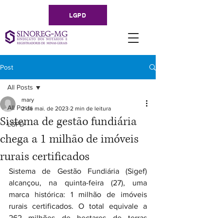
LGPD
Post
All Posts
mary
All Posts
2 de mai. de 2023
2 min de leitura
Sistema de gestão fundiária
LGPD
chega a 1 milhão de imóveis
rurais certificados
Sistema de Gestão Fundiária (Sigef) 
alcançou, na quinta-feira (27), uma 
marca histórica: 1 milhão de imóveis 
rurais certificados. O total equivale a 
262 milhões de hectares de terras 