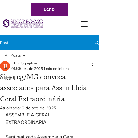
LGPD
Post
All Posts
TI Infographya
All Posts
8 de set. de 2025
1 min de leitura
Sinoreg/MG convoca
LGPD
associados para Assembleia
Geral Extraordinária
Atualizado:
9 de set. de 2025
ASSEMBLEIA GERAL 
EXTRAORDINÁRIA 
Será realizada Assembleia Geral 