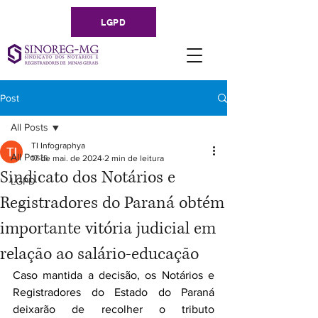
LGPD
Post
All Posts
TI Infographya
All Posts
17 de mai. de 2024
2 min de leitura
Sindicato dos Notários e
LGPD
Registradores do Paraná obtém
importante vitória judicial em
relação ao salário-educação
Caso mantida a decisão, os Notários e 
Registradores do Estado do Paraná 
deixarão de recolher o tributo 