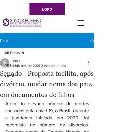
LGPD
Post
All Posts
mary
All Posts
11 de fev. de 2021
2 min de leitura
Senado - Proposta facilita, após
LGPD
divórcio, mudar nome dos pais
em documentos de filhos
Além do elevado número de mortes 
causadas pela covid-19, o Brasil, durante 
a pandemia iniciada em 2020, foi 
recordista no número de divórcios. 
Segundo dados do Colégio Notarial do 