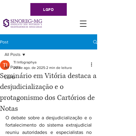
LGPD
Post
All Posts
TI Infographya
All Posts
20 de ago. de 2025
2 min de leitura
Seminário em Vitória destaca a
LGPD
desjudicialização e o
protagonismo dos Cartórios de
Notas
O debate sobre a desjudicialização e o 
fortalecimento do sistema extrajudicial 
reuniu autoridades e especialistas no 