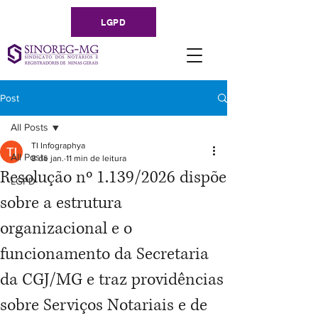
LGPD
Post
All Posts
TI Infographya
All Posts
8 de jan.
11 min de leitura
Resolução nº 1.139/2026 dispõe
LGPD
sobre a estrutura
organizacional e o
funcionamento da Secretaria
da CGJ/MG e traz providências
sobre Serviços Notariais e de