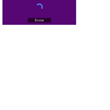
Enviar
Av. Brasil, 1479 - sala 701 - Bairro Funcionários -
Belo Horizonte/MG -
30140-005
Email :
contato@sinoregmg.org.br
Tel:
(31) 3284-7500
/
(31) 3567-1552
(31) 3567-1552