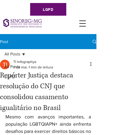
LGPD
Post
All Posts
TI Infographya
All Posts
7 de mai.
1 min de leitura
Repórter Justiça destaca
LGPD
resolução do CNJ que
consolidou casamento
igualitário no Brasil
Mesmo com avanços importantes, a 
população LGBTQIAPN+ ainda enfrenta 
desafios para exercer direitos básicos no 